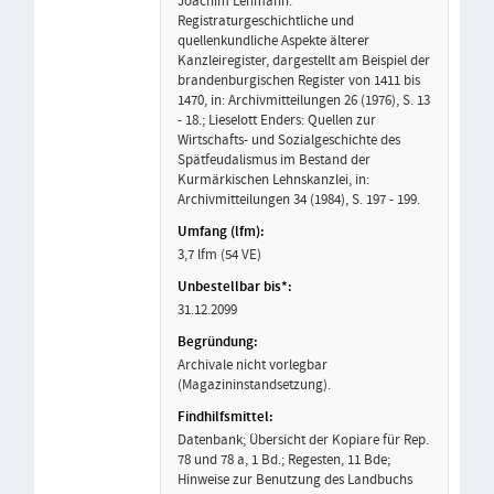
Joachim Lehmann:
Registraturgeschichtliche und
quellenkundliche Aspekte älterer
Kanzleiregister, dargestellt am Beispiel der
brandenburgischen Register von 1411 bis
1470, in: Archivmitteilungen 26 (1976), S. 13
- 18.; Lieselott Enders: Quellen zur
Wirtschafts- und Sozialgeschichte des
Spätfeudalismus im Bestand der
Kurmärkischen Lehnskanzlei, in:
Archivmitteilungen 34 (1984), S. 197 - 199.
3,7 lfm (54 VE)
31.12.2099
Archivale nicht vorlegbar
(Magazininstandsetzung).
Datenbank; Übersicht der Kopiare für Rep.
78 und 78 a, 1 Bd.; Regesten, 11 Bde;
Hinweise zur Benutzung des Landbuchs