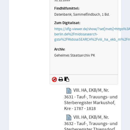
Datenbank; Sammelfindbuch, 1 Bd.
https://dfg-viewer.de/show/?set[mets]=https%
berlin.de%2Fmidosasearch-
gsta%2FMidosaSEARCH%2Fviii_ha_ekb_m%2Fm
Geheimes Staatsarchiv PK
VIII. HA, EKB/M, Nr.
3631 - Tauf-, Trauungs- und
Sterberegister Markushof,
Kre - 1787 - 1818
VIII. HA, EKB/M, Nr.
3632 - Tauf-, Trauungs- und
Sterberegister Thiensdorf,