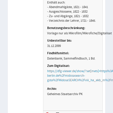
Enthält auch:
- Abendmahlgäste, 1821 - 1841
- Ausgeschlossene, 1822 - 1832
- Zu- und Abgänge, 1821 - 1832
- Verzeichnis der Lehrer, 1721 - 1845.
Vorlage nur als Mikrofilm/Mikrofiche/Digitalisat
31.12.2099
Datenbank; Sammelfindbuch, 1 Bd.
https://dfg-viewer.de/show/?set[mets]=https%
berlin.de%2Fmidosasearch-
gsta%2FMidosaSEARCH%2Fviii_ha_ekb_m%2Fm
Geheimes Staatsarchiv PK